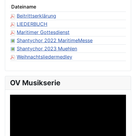
Dateiname
Beitrittserklärung
LIEDERBUCH
Maritimer Gottesdienst
Shantychor 2022 MaritimeMesse
Shantychor 2023 Muehlen
Weihnachtsliedermedley
OV Musikserie