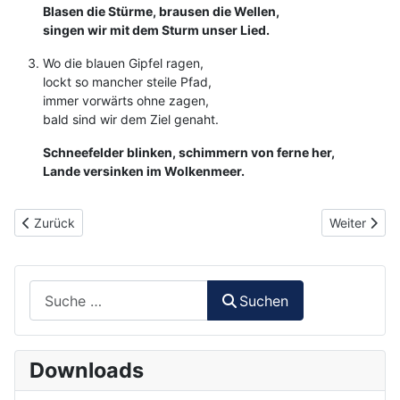
Blasen die Stürme, brausen die Wellen,
singen wir mit dem Sturm unser Lied.
Wo die blauen Gipfel ragen,
lockt so mancher steile Pfad,
immer vorwärts ohne zagen,
bald sind wir dem Ziel genaht.
Schneefelder blinken, schimmern von ferne her,
Lande versinken im Wolkenmeer.
Vorheriger Beitrag: 002 - Dei Hamburger Veermaster
Nächster Be
Zurück
Weiter
Suchen
Suchen
Downloads