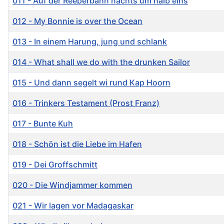
011 - Auf der Reeperbahn nachts um halb eins
012 - My Bonnie is over the Ocean
013 - In einem Harung, jung und schlank
014 - What shall we do with the drunken Sailor
015 - Und dann segelt wi rund Kap Hoorn
016 - Trinkers Testament (Prost Franz)
017 - Bunte Kuh
018 - Schön ist die Liebe im Hafen
019 - Dei Groffschmitt
020 - Die Windjammer kommen
021 - Wir lagen vor Madagaskar