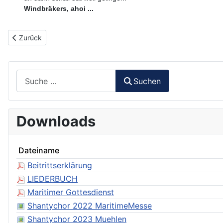
Windbräkers, ahoi ...
Vorheriger Beitrag: 021 - Wir lagen vor Madagaskar
Zurück
Suchen
Suchen
Downloads
Dateiname
Beitrittserklärung
LIEDERBUCH
Maritimer Gottesdienst
Shantychor 2022 MaritimeMesse
Shantychor 2023 Muehlen