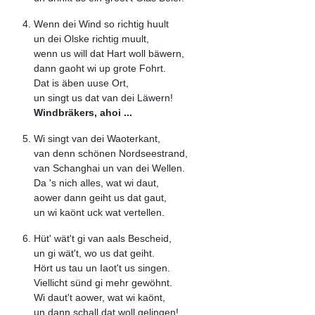
Wenn dei Wind so richtig huult
un dei Olske richtig muult,
wenn us will dat Hart woll bäwern,
dann gaoht wi up grote Fohrt.
Dat is äben uuse Ort,
un singt us dat van dei Läwern!
Windbräkers, ahoi ...
Wi singt van dei Waoterkant,
van denn schönen Nordseestrand,
van Schanghai un van dei Wellen.
Da 's nich alles, wat wi daut,
aower dann geiht us dat gaut,
un wi kaönt uck wat vertellen.
Hüt' wät't gi van aals Bescheid,
un gi wät't, wo us dat geiht.
Hört us tau un Iaot't us singen.
Viellicht sünd gi mehr gewöhnt.
Wi daut't aower, wat wi kaönt,
un dann schall dat woll gelingen!