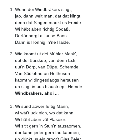
Wenn dei Windbräkers singt,
jao, dann weit man, dat dat klingt,
denn dat Singen maokt us Freide.
Wi häbt äben richtig Spoaß.
Dorför sorgt all uuse Baos.
Dann is Honnig in'ne Haide.
Wie kaomt ut dei Mühler Mesk',
uut dei Burskup, van denn Esk,
uut'n Dörp, van Düpe, Schemde.
Van Südlohne un Holthusen
kaomt wi dingesdaogs hersusen
un singt in uus blaustriept' Hemde.
Windbräkers, ahoi ...
Wi sünd aower füftig Mann,
wi wät't uck nich, wo dat kann.
Wi häbt äben väl Plaseier.
Wi sit't gern 'n Stun'n tausaomen,
dor kann jeder gern tau kaomen,
un drinkt us ein groot't Glas Beier.