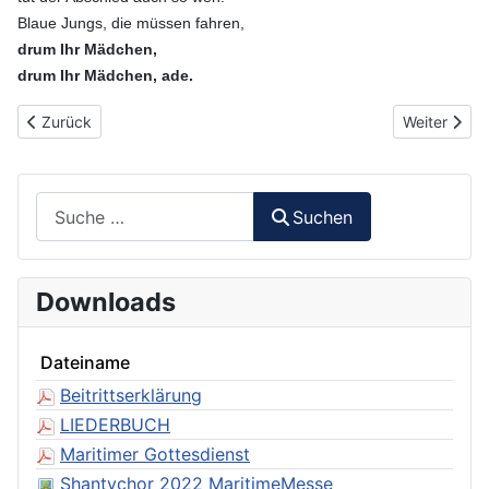
Blaue Jungs, die müssen fahren,
drum Ihr Mädchen,
drum Ihr Mädchen, ade.
Vorheriger Beitrag: 056 - Adios Muchachos (Und immer wieder w
Nächster Bei
Zurück
Weiter
Suchen
Suchen
Downloads
Dateiname
Beitrittserklärung
LIEDERBUCH
Maritimer Gottesdienst
Shantychor 2022 MaritimeMesse