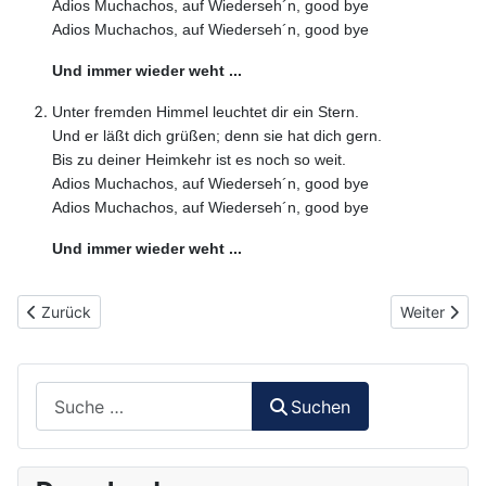
Adios Muchachos, auf Wiederseh´n, good bye
Adios Muchachos, auf Wiederseh´n, good bye
Und immer wieder weht ...
Unter fremden Himmel leuchtet dir ein Stern.
Und er läßt dich grüßen; denn sie hat dich gern.
Bis zu deiner Heimkehr ist es noch so weit.
Adios Muchachos, auf Wiederseh´n, good bye
Adios Muchachos, auf Wiederseh´n, good bye
Und immer wieder weht ...
Vorheriger Beitrag: 055 - Hab die ganze Welt gesehn
Nächster Bei
Zurück
Weiter
Suchen
Suchen