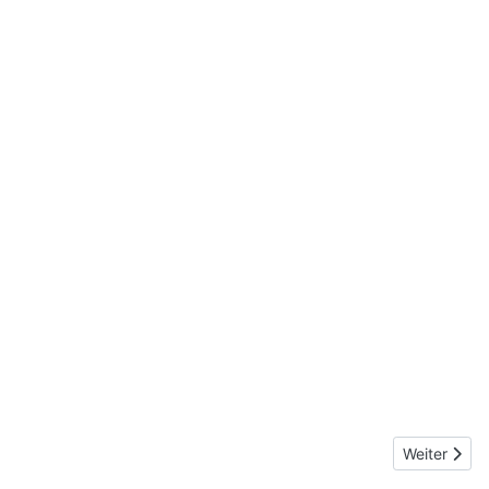
Nächster Bei
Weiter