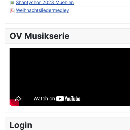
Shantychor 2023 Muehlen
Weihnachtsliedermedley
OV Musikserie
Login