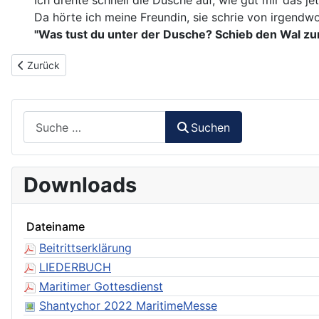
Ich drehte schnell die Dusche auf, wie gut mir das jet
Da hörte ich meine Freundin, sie schrie von irgendwo
"Was tust du unter der Dusche? Schieb den Wal zu
Vorheriger Beitrag: 064 - Whiskey in the Jar
Zurück
Suchen
Suchen
Downloads
Dateiname
Beitrittserklärung
LIEDERBUCH
Maritimer Gottesdienst
Shantychor 2022 MaritimeMesse