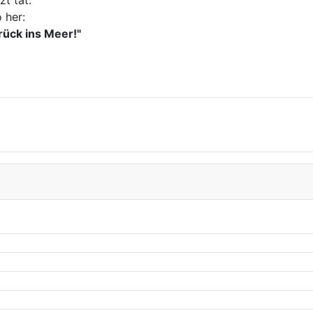
zt tat.
 her:
rück ins Meer!"