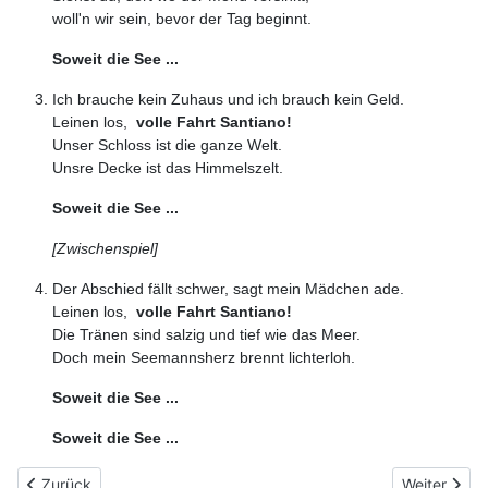
woll'n wir sein, bevor der Tag beginnt.
Soweit die See ...
Ich brauche kein Zuhaus und ich brauch kein Geld.
Leinen los,
volle Fahrt Santiano!
Unser Schloss ist die ganze Welt.
Unsre Decke ist das Himmelszelt.
Soweit die See ...
[Zwischenspiel]
Der Abschied fällt schwer, sagt mein Mädchen ade.
Leinen los,
volle Fahrt Santiano!
Die Tränen sind salzig und tief wie das Meer.
Doch mein Seemannsherz brennt lichterloh.
Soweit die See ...
Soweit die See ...
Vorheriger Beitrag: 080 - Es gibt nur Wasser
Nächster Bei
Zurück
Weiter