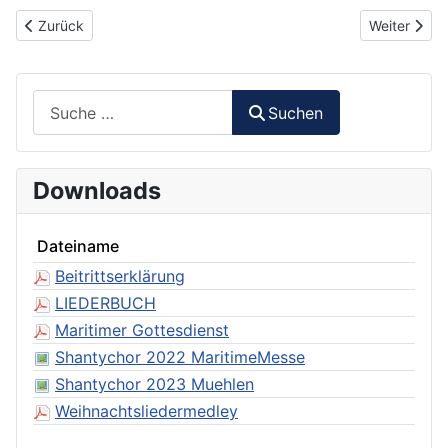
Vorheriger Beitrag: 158 - Der Mai ist gekommen
Nächster Be
Zurück
Weiter
Suchen
Suchen
Downloads
Dateiname
Beitrittserklärung
LIEDERBUCH
Maritimer Gottesdienst
Shantychor 2022 MaritimeMesse
Shantychor 2023 Muehlen
Weihnachtsliedermedley