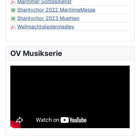
Maritimer Gottesdienst
Shantychor 2022 MaritimeMesse
Shantychor 2023 Muehlen
Weihnachtsliedermedley
OV Musikserie