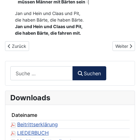
müssen Männer mit Bärten sein
:|
Jan und Hein und Claas und Pit,
die haben Bärte, die haben Bärte.
Jan und Hein und Claas und Pit,
die haben Bärte, die fahren mit.
Vorheriger Beitrag: 005 - Friesenlied (Wo dei Nordseiwellen)
Nächster Bei
Zurück
Weiter
Suchen
Suchen
Downloads
Dateiname
Beitrittserklärung
LIEDERBUCH