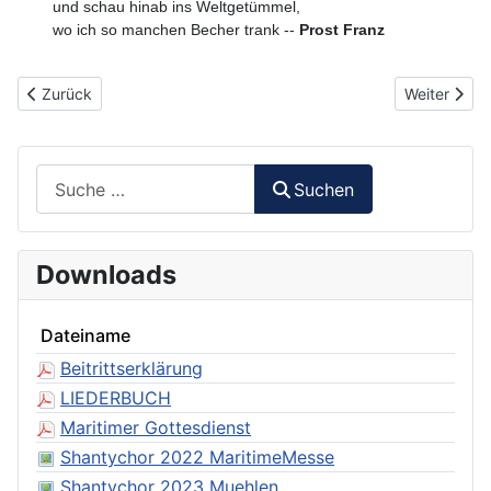
und schau hinab ins Weltgetümmel,
wo ich so manchen Becher trank --
Prost Franz
Vorheriger Beitrag: 015 - Und dann segelt wi rund Kap Hoorn
Nächster Be
Zurück
Weiter
Suchen
Suchen
Downloads
Dateiname
Beitrittserklärung
LIEDERBUCH
Maritimer Gottesdienst
Shantychor 2022 MaritimeMesse
Shantychor 2023 Muehlen