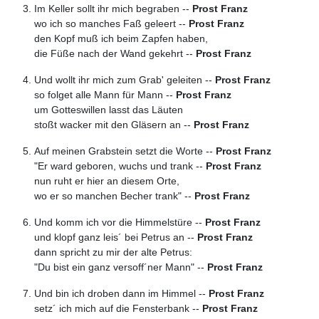
Im Keller sollt ihr mich begraben --
Prost Franz
wo ich so manches Faß geleert --
Prost Franz
den Kopf muß ich beim Zapfen haben,
die Füße nach der Wand gekehrt --
Prost Franz
Und wollt ihr mich zum Grab' geleiten --
Prost Franz
so folget alle Mann für Mann --
Prost Franz
um Gotteswillen lasst das Läuten
stoßt wacker mit den Gläsern an --
Prost Franz
Auf meinen Grabstein setzt die Worte --
Prost Franz
"Er ward geboren, wuchs und trank --
Prost Franz
nun ruht er hier an diesem Orte,
wo er so manchen Becher trank" --
Prost Franz
Und komm ich vor die Himmelstüre --
Prost Franz
und klopf ganz leis´ bei Petrus an --
Prost Franz
dann spricht zu mir der alte Petrus:
"Du bist ein ganz versoff´ner Mann" --
Prost Franz
Und bin ich droben dann im Himmel --
Prost Franz
setz´ ich mich auf die Fensterbank --
Prost Franz