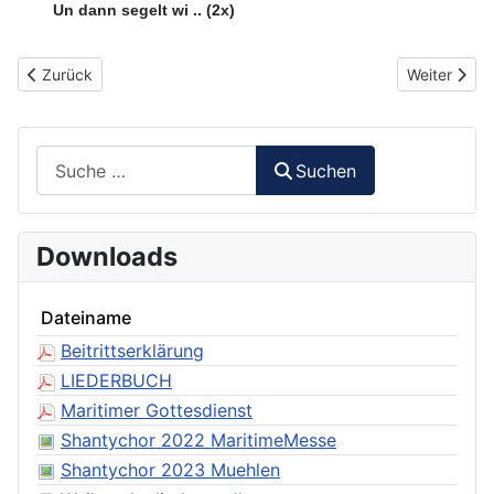
Un dann segelt wi .. (2x)
Vorheriger Beitrag: 014 - What shall we do with the drunken Sailo
Nächster Bei
Zurück
Weiter
Suchen
Suchen
Downloads
Dateiname
Beitrittserklärung
LIEDERBUCH
Maritimer Gottesdienst
Shantychor 2022 MaritimeMesse
Shantychor 2023 Muehlen