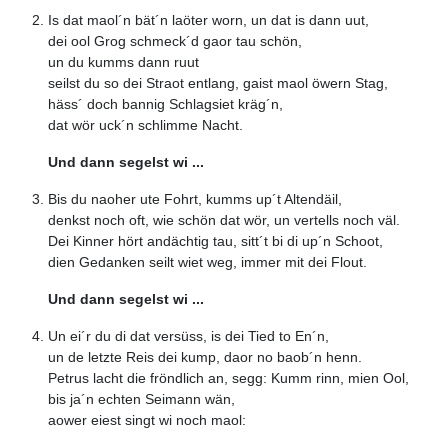
Is dat maol´n bät´n laöter worn, un dat is dann uut,
dei ool Grog schmeck´d gaor tau schön,
un du kumms dann ruut
seilst du so dei Straot entlang, gaist maol öwern Stag,
häss´ doch bannig Schlagsiet kräg´n,
dat wör uck´n schlimme Nacht.
Und dann segelst wi ...
Bis du naoher ute Fohrt, kumms up´t Altendäil,
denkst noch oft, wie schön dat wör, un vertells noch väl.
Dei Kinner hört andächtig tau, sitt´t bi di up´n Schoot,
dien Gedanken seilt wiet weg, immer mit dei Flout.
Und dann segelst wi ...
Un ei´r du di dat versüss, is dei Tied to En´n,
un de letzte Reis dei kump, daor no baob´n henn.
Petrus lacht die fröndlich an, segg: Kumm rinn, mien Ool,
bis ja´n echten Seimann wän,
aower eiest singt wi noch maol: