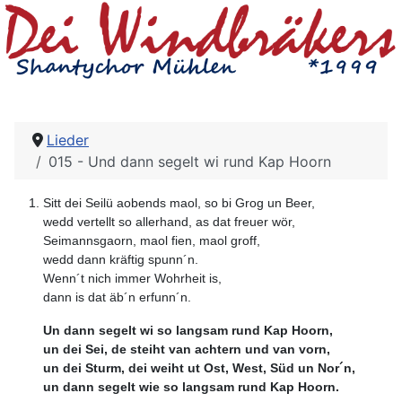
Lieder
015 - Und dann segelt wi rund Kap Hoorn
Sitt dei Seilü aobends maol, so bi Grog un Beer,
wedd vertellt so allerhand, as dat freuer wör,
Seimannsgaorn, maol fien, maol groff,
wedd dann kräftig spunn´n.
Wenn´t nich immer Wohrheit is,
dann is dat äb´n erfunn´n.
Un dann segelt wi so langsam rund Kap Hoorn,
un dei Sei, de steiht van achtern und van vorn,
un dei Sturm, dei weiht ut Ost, West, Süd un Nor´n,
un dann segelt wie so langsam rund Kap Hoorn.