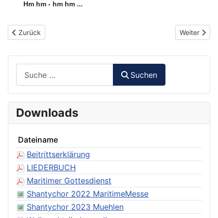
Hm hm - hm hm ...
Vorheriger Beitrag: 032 - Das ist die Liebe der Matrosen
Nächster Be
Zurück
Weiter
Suchen
Suchen
Downloads
Dateiname
Beitrittserklärung
LIEDERBUCH
Maritimer Gottesdienst
Shantychor 2022 MaritimeMesse
Shantychor 2023 Muehlen