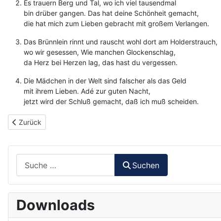
Es trauern Berg und Tal, wo ich viel tausendmal
bin drüber gangen. Das hat deine Schönheit gemacht,
die hat mich zum Lieben gebracht mit großem Verlangen.
Das Brünnlein rinnt und rauscht wohl dort am Holderstrauch,
wo wir gesessen, Wie manchen Glockenschlag,
da Herz bei Herzen lag, das hast du vergessen.
Die Mädchen in der Welt sind falscher als das Geld
mit ihrem Lieben. Adé zur guten Nacht,
jetzt wird der Schluß gemacht, daß ich muß scheiden.
Vorheriger Beitrag: 186 - Auf der Lüneburger Heide
Zurück
Suchen
Suchen
Downloads