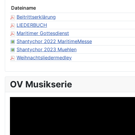
Dateiname
Beitrittserklärung
LIEDERBUCH
Maritimer Gottesdienst
Shantychor 2022 MaritimeMesse
Shantychor 2023 Muehlen
Weihnachtsliedermedley
OV Musikserie