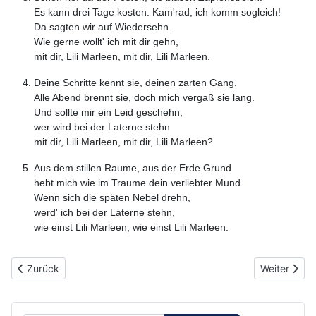
Es kann drei Tage kosten. Kam'rad, ich komm sogleich!
Da sagten wir auf Wiedersehn.
Wie gerne wollt' ich mit dir gehn,
mit dir, Lili Marleen, mit dir, Lili Marleen.
Deine Schritte kennt sie, deinen zarten Gang.
Alle Abend brennt sie, doch mich vergaß sie lang.
Und sollte mir ein Leid geschehn,
wer wird bei der Laterne stehn
mit dir, Lili Marleen, mit dir, Lili Marleen?
Aus dem stillen Raume, aus der Erde Grund
hebt mich wie im Traume dein verliebter Mund.
Wenn sich die späten Nebel drehn,
werd' ich bei der Laterne stehn,
wie einst Lili Marleen, wie einst Lili Marleen.
Vorheriger Beitrag: 037 - Gorch-Fock-Lied (Weiß ist das Schiff)
Nächster Be
Zurück
Weiter